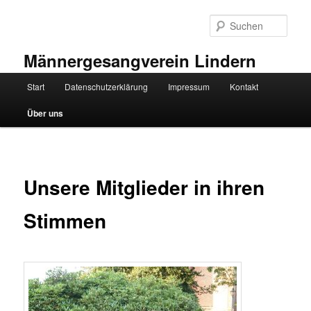
Zum
primären
Such
Inhalt
springen
Männergesangverein Lindern
Hauptmenü
Start
Datenschutzerklärung
Impressum
Kontakt
Über uns
Unsere Mitglieder in ihren
Stimmen